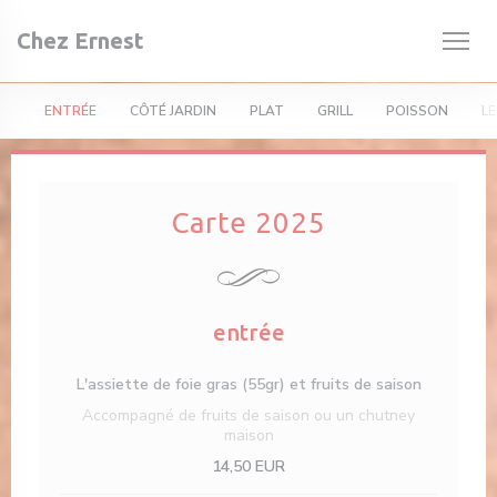
Πίνακας διαχείρισης "Μπισκότων" (Cookies)
Chez Ernest
ENTRÉE
CÔTÉ JARDIN
PLAT
GRILL
POISSON
LE
Carte 2025
entrée
L'assiette de foie gras (55gr) et fruits de saison
Accompagné de fruits de saison ou un chutney
maison
14,50 EUR