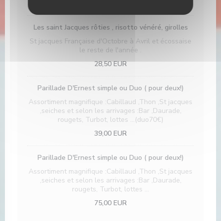
28,50 EUR
Les saint Jacques rôties , risotto vénéré, girolles
St jacques Française d'Octobre à Avril et écossaise
le reste de l'année .
28,50 EUR
Parillade D'Ernest simple ou Duo ( pour deux!)
Assortiment magnifique :Cabillaud ,Thon ,St jacques
,seiches et selon les arrivages :Bar ,Daurade,
rougets, Turbot, lottes ...(duo70€)
39,00 EUR
Parillade D'Ernest simple ou Duo ( pour deux!)
Assortiment magnifique :Cabillaud ,Thon ,St jacques
,seiches et selon les arrivages :Bar ,Daurade,
rougets, Turbot, lottes ...
75,00 EUR