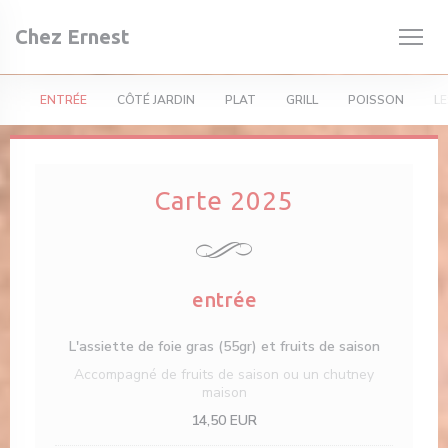
Personalizzazione delle tue scelte sui cookie
Chez Ernest
ENTRÉE
CÔTÉ JARDIN
PLAT
GRILL
POISSON
LE
Carte 2025
entrée
L'assiette de foie gras (55gr) et fruits de saison
Accompagné de fruits de saison ou un chutney
maison
14,50 EUR