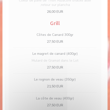
Coeur de pavé de Thon Albacore snacké aller
,retour sur plancha
26,00 EUR
Grill
Côtes de Canard 300gr
27,50 EUR
Le magret de canard (400gr)
Mulard de Gramat dans le Lot
27,50 EUR
Le rognon de veau (350gr)
21,50 EUR
La côte de veau (400gr)
27,50 EUR