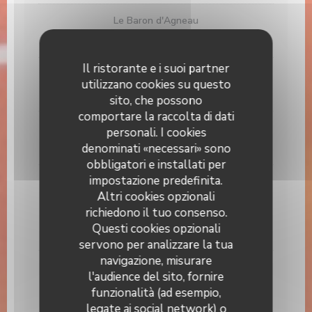
Le Baron d'Agneau
27,50 EUR
Il ristorante e i suoi partner
La côte de porc ibérique (350gr)
utilizzano cookies su questo
27,50 EUR
sito, che possono
comportare la raccolta di dati
Faux filet sur planche (350gr)
personali. I cookies
denominati «necessari» sono
25,00 EUR
obbligatori e installati per
impostazione predefinita.
Entrecôte sur planche (400gr))
Altri cookies opzionali
Entrecôte de plus de400Gr au grill escalopée sur
richiedono il tuo consenso.
planche à 38€
Questi cookies opzionali
33,50 EUR
servono per analizzare la tua
navigazione, misurare
La côte de boeuf (1kg a 1kg2)
l'audience del sito, fornire
Supplément os à moelle 10€ Côté 1 kg à 1 kg2
funzionalità (ad esempio,
:70€Pour 3 : 99€ Arrivage de race à viande régulière
legate ai social network) o
: Galice, Angus, Saler…