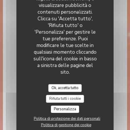
visualizzare pubblicità o
70,00 EUR
Chez Ernest
contenuti personalizzati.
Clicca su 'Accetta tutto',
Poisson de la criée
'Rifiuta tutto' o
Selon arrivage prix sur demande
'Personalizza' per gestire le
tue preferenze. Puoi
Poisson
modificare le tue scelte in
qualsiasi momento cliccando
Pavé de Thon Albacore snacké
sull'icona del cookie in basso
a sinistra delle pagine del
Snack Coeur du pavé de Thon , juste un aller ,
retour ; sauce vierge légumes de saison
sito.
26,00 EUR
Ok, accetta tutto
Calmar grillé
Rifiuta tutti i cookie
Sauce aux herbes ; légumes saison
Personalizza
26,50 EUR
Politica di protezione dei dati personali
Poulpe grillé
Politica di gestione dei cookie