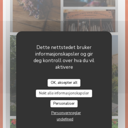
Dette nettstedet bruker
informasjonskapsler og gir
deg kontroll over hva du vil
aktivere
Chez Ernest
OK, aksepter alt
Nekt alle informasjonskapsler
Personaliser
Personvernregler
undefined