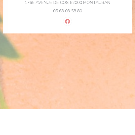
((åpner i et n
1765 AVENUE DE COS 82000 MONTAUBAN
05 63 03 58 80
Facebook ((åpner i et nytt vindu)
t nytt vindu))
((
© 2026 CHEZ ERNEST — RESTAURANTNETTSTED OPPRETTET AV
ZENCHEF
((ÅPNER I ET NYTT VINDU))