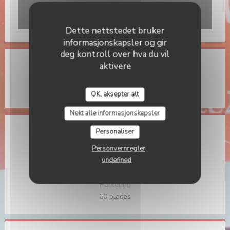
Waze Map er skrudd av.
Tillat
Dette nettstedet bruker
informasjonskapsler og gir
deg kontroll over hva du vil
aktivere
Generell informasjon
Tjenester
Chez Ernest
OK, aksepter alt
Nekt alle informasjonskapsler
Personaliser
Tilgang
Personvernregler
Sykkelstasjon
undefined
Dans le parc
Parkering
60 places