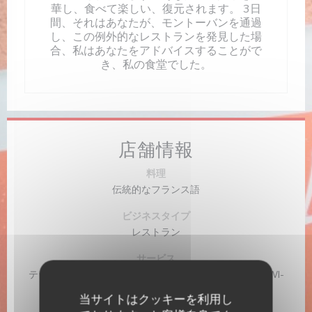
華し、食べて楽しい、復元されます。 3日
間、それはあなたが、モントーバンを通過
し、この例外的なレストランを発見した場
合、私はあなたをアドバイスすることがで
き、私の食堂でした。
店舗情報
料理
伝統的なフランス語
ビジネスタイプ
レストラン
サービス
テラス, テーマナイト, 貸し切り, 駐車場, イベント企画, WI-
FI, バリアフリーアクセス
当サイトはクッキーを利用し