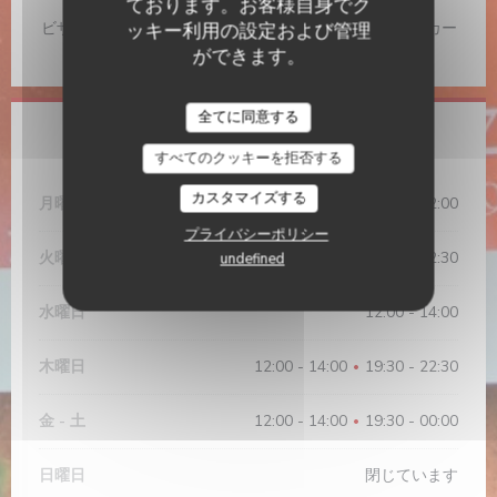
ております。お客様自身でク
ご利用可能なお支払い方法
ビザ, チケ・レストラン (食券) , ユーロカード /マスターカー
ッキー利用の設定および管理
ド, 現金, チェック, カルトブルー
ができます。
Chez Ernest
全てに同意する
営業時間
すべてのクッキーを拒否する
カスタマイズする
月曜日
12:00 - 14:00
19:30 - 22:00
•
プライバシーポリシー
火曜日
12:00 - 14:00
19:30 - 22:30
undefined
•
水曜日
12:00 - 14:00
木曜日
12:00 - 14:00
19:30 - 22:30
•
金
-
土
12:00 - 14:00
19:30 - 00:00
•
日曜日
閉じています