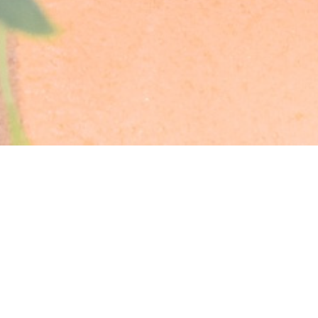
新しいウィンドウで開きます))
((新
© 2026 CHEZ ERNEST — このレストランウェブサイトの作成者
ZENCHEF
((新しいウィンドウで開きます))
免責
((新しいウィンドウで開きます))
利用規約
((新しいウィンドウで開きます))
個人情報保護方針
((新しいウィンドウで開きます))
クッキー ポリシー
((新しいウィンドウで開きます))
アクセシビリティ