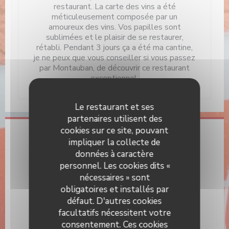
restaurant. La carte des vins a été
méticuleusement composée par un
amoureux des vins. Vos papilles sont
sublimées et le plaisir de se restaurer,
rétabli. Pendant 3 jours ça a été ma cantine,
je ne peux que vous conseiller si vous passez
par Montauban, de découvrir ce restaurant
exceptionnel.
Le restaurant et ses
partenaires utilisent des
cookies sur ce site, pouvant
Infos pratiques
impliquer la collecte de
données à caractère
Cuisine
personnel. Les cookies dits «
Française Traditionnelle
nécessaires » sont
obligatoires et installés par
Type de restaurant
défaut. D'autres cookies
Restaurant
facultatifs nécessitent votre
Services
consentement. Ces cookies