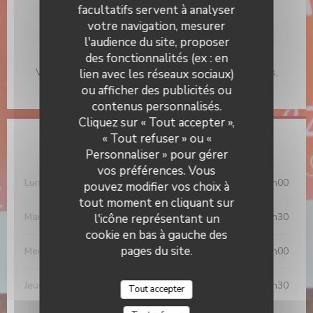
Terrasse, Soirées à thème, Privatisation, Parking,
facultatifs servent à analyser
Organisation d'événements, Accès Wifi, Accès aux
votre navigation, mesurer
personnes à mobilité réduite
l'audience du site, proposer
Moyens de paiement
des fonctionnalités (ex : en
Visa, Titres restaurant, Eurocard/Mastercard, Espèces,
lien avec les réseaux sociaux)
Chèques, Carte Bleue
ou afficher des publicités ou
contenus personnalisés.
Chez Ernest
Cliquez sur « Tout accepter »,
« Tout refuser » ou «
Horaires
Personnaliser » pour gérer
vos préférences. Vous
Lundi
12h00 - 14h00
19h30 - 22h00
•
pouvez modifier vos choix à
tout moment en cliquant sur
Mardi
12h00 - 14h00
19h30 - 22h30
l'icône représentant un
•
cookie en bas à gauche des
pages du site.
Mercredi
12h00 - 14h00
Jeudi
12h00 - 14h00
19h30 - 22h30
•
Tout accepter