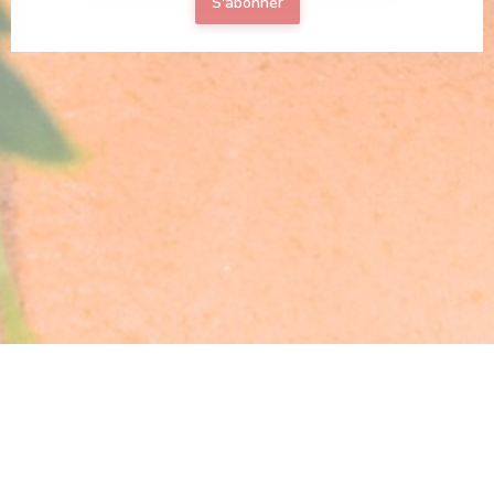
S'abonner
ne nouvelle fenêtre))
© 2026 CHEZ ERNEST — CRÉATION DE SITE INTERNET RESTAURANT AVEC
((OUVRE UNE NOUVELLE FENÊTRE))
ZENCHEF
((OUVRE UNE NOUVELLE FENÊ
MENTIONS LÉGALES
((OUVRE UNE NOUVELLE FENÊTRE))
CGU